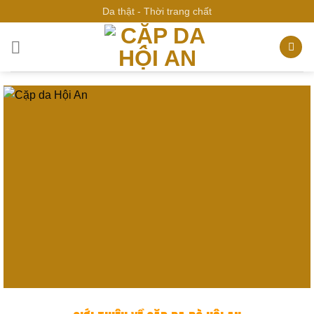
Bỏ
Da thật - Thời trang chất
qua
nội
dung