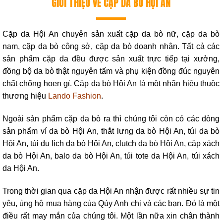
GIỚI THIỆU VỀ CẶP DA BÒ HỘI AN
Cặp da Hội An chuyên sản xuất cặp da bò nữ, cặp da bò
nam, cặp da bò công sở, cặp da bò doanh nhân. Tất cả các
sản phẩm cặp da đều được sản xuất trực tiếp tại xưởng,
đồng bộ da bò thật nguyên tấm và phụ kiện đồng đúc nguyên
chất chống hoen gỉ. Cặp da bò Hội An là một nhãn hiệu thuộc
thương hiệu
Lando Fashion
.
Ngoài sản phẩm cặp da bò ra thì chúng tôi còn có các dòng
sản phẩm ví da bò Hội An, thắt lưng da bò Hội An, túi da bò
Hội An, túi du lịch da bò Hội An, clutch da bò Hội An, cặp xách
da bò Hội An, balo da bò Hội An, túi tote da Hội An, túi xách
da Hội An.
Trong thời gian qua cặp da Hội An nhận được rất nhiều sự tin
yêu, ủng hộ mua hàng của Qúy Anh chị và các bạn. Đó là một
điều rất may mắn của chúng tôi. Một lần nữa xin chân thành