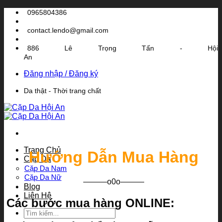
Bỏ
0965804386
qua
nội
contact.lendo@gmail.com
dung
886 Lê Trọng Tấn - Hội
An
Đăng nhập / Đăng ký
Da thật - Thời trang chất
Trang Chủ
Hướng Dẫn Mua Hàng
Cặp Da
Cặp Da Nam
Cặp Da Nữ
———o0o———
Blog
Liên Hệ
Các bước mua hàng ONLINE:
Tìm
kiếm: