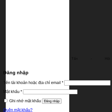
Tìm
kiếm:
Trang Chủ
Cặp Da
Cặp Da Nam
Cặp Da Nữ
Blog
Liên Hệ
Đăng nhập / Đăng ký
Newsletter
contact.lendo@gmail.com
886 Lê Trọng Tấn - Hội
An
Đăng nhập
Bắt
Tên tài khoản hoặc địa chỉ email
*
buộc
Bắt
Mật khẩu
*
buộc
Ghi nhớ mật khẩu
Đăng nhập
Quên mật khẩu?