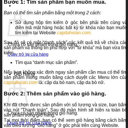
Bước 1: Tìm sản phẩm bạn muốn mua.
Bạn có thể tìm sản phẩm bằng một trong 2 cách:
Sử dụng hộp tìm kiếm ở góc bên phải trên cùng và
điền mã mặt hàng hoặc bất kỳ từ khóa nào bạn muốn
tìm kiếm tại Website
capdahoian.com.
Sau đó sẽ có một “danh sách” các kết quả trả về chứa các
Chưa có sản phẩm trong giỏ hàng.
sản phẩm và thông tin phù hợp với “từ khóa” mà bạn vừa tìm
kiếm.
Quay trở lại cửa hàng
Tìm qua “danh mục sản phẩm”.
Nếu bạn không xác định ngay sản phẩm cần mua có thể tìm
Giỏ hàng
sản phẩm mong muốn bằng cách duyệt các Menu lớn của
capdahoian.com
là: cặp da bò nam, cặp da bò nữ.
Bước 2: Thêm sản phẩm vào giỏ hàng.
Khi đã chọn được sản phẩm với số lượng và size, bạn bấm
vào nút “Thanh toán”. Sau đó màn hình sẽ hiện ra toàn bộ
Chưa có sản phẩm trong giỏ hàng.
sản phẩm trong giỏ hàng.
Tại mọi thời điểm, bạn có thể xem giỏ hàng bằng cách bấm
Quay trở lại cửa hàng
vào biểu tượng “Giỏ hàng” ở góc phải trên cùng Website.