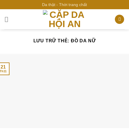
Bỏ
Da thật - Thời trang chất
qua
nội
dung
LƯU TRỮ THẺ:
ĐỒ DA NỮ
21
Th11