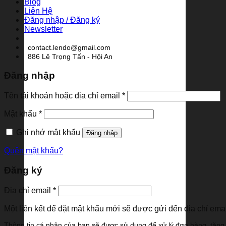
Blog
Liên Hệ
Đăng nhập / Đăng ký
Newsletter
contact.lendo@gmail.com
886 Lê Trọng Tấn - Hội An
Đăng nhập
Bắt
Tên tài khoản hoặc địa chỉ email
*
buộc
Bắt
Mật khẩu
*
buộc
Ghi nhớ mật khẩu
Đăng nhập
Quên mật khẩu?
Đăng ký
Bắt
Địa chỉ email
*
buộc
Một liên kết để đặt mật khẩu mới sẽ được gửi đến địa chỉ emai
Thông tin cá nhân của bạn sẽ được sử dụng để xử lý đơn hàng, tăng 