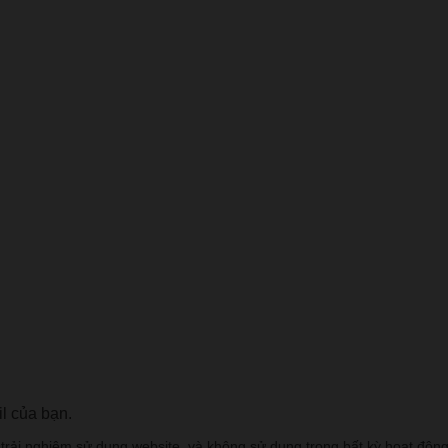
l của bạn.
trải nghiệm sử dụng website, và không sử dụng trong bất kỳ hoạt độn