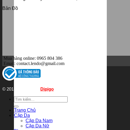
Bản Đồ
Mua hàng online: 0965 804 386
Email:
contact.lendo@gmail.com
© 2015, thiết kế bởi
Dipigo
Tìm
kiếm:
Trang Chủ
Cặp Da
Cặp Da Nam
Cặp Da Nữ