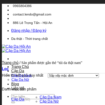
Bỏ
0965804386
qua
nội
contact.lendo@gmail.com
dung
886 Lê Trọng Tấn - Hội An
Đăng nhập / Đăng ký
Da thật - Thời trang chất
Trang chủ
/
Sản phẩm được gắn thẻ “túi da thật nam”
Trang Chủ
Lọc
Cặp Da
Hiển thị kết quả duy nhất
Cặp Da Nam
Cặp Da Nữ
Blog
Liên Hệ
Danh mục sản phẩm
Tìm
Cặp Da Nam
Cặp Da
(50)
kiếm:
Cặp Da Nữ