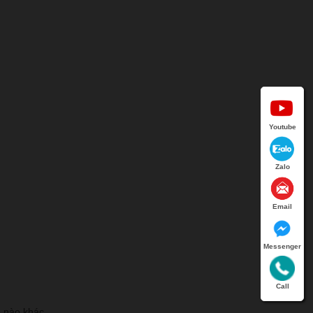
Youtube
Zalo
Email
Messenger
Call
g nào khác.