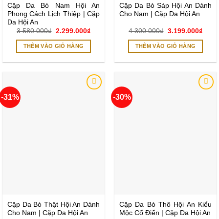
Cặp Da Bò Nam Hội An
Cặp Da Bò Sáp Hội An Dành
Phong Cách Lịch Thiệp | Cặp
Cho Nam | Cặp Da Hội An
Da Hội An
Giá
Giá
Giá
Giá
3.580.000
₫
2.299.000
₫
4.300.000
₫
3.199.000
₫
gốc
hiện
gốc
hiện
là:
tại
là:
tại
THÊM VÀO GIỎ HÀNG
THÊM VÀO GIỎ HÀNG
3.580.000₫.
là:
4.300.000₫.
là:
2.299.000₫.
3.199
-31%
-30%
Add to
Add to
wishlist
wishlist
Cặp Da Bò Thật Hội An Dành
Cặp Da Bò Thô Hội An Kiểu
Cho Nam | Cặp Da Hội An
Mộc Cổ Điển | Cặp Da Hội An