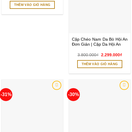
là:
tại
THÊM VÀO GIỎ HÀNG
4.100.000₫.
là:
2.599.000₫.
Cặp Chéo Nam Da Bò Hội An
Đơn Giản | Cặp Da Hội An
Giá
Giá
3.800.000
₫
2.299.000
₫
gốc
hiện
là:
tại
THÊM VÀO GIỎ HÀNG
3.800.000₫.
là:
2.299
-31%
-30%
Add to
Add to
wishlist
wishlist