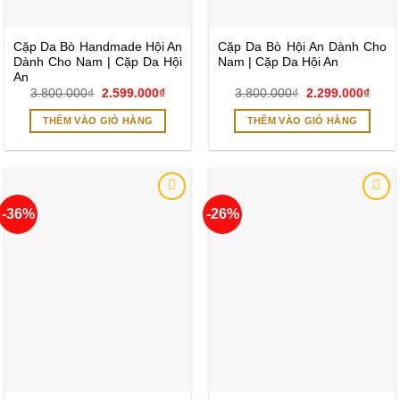
Cặp Da Bò Handmade Hội An
Cặp Da Bò Hội An Dành Cho
Dành Cho Nam | Cặp Da Hội
Nam | Cặp Da Hội An
An
Giá
Giá
Giá
Giá
3.800.000
₫
2.599.000
₫
3.800.000
₫
2.299.000
₫
gốc
hiện
gốc
hiện
là:
tại
là:
tại
THÊM VÀO GIỎ HÀNG
THÊM VÀO GIỎ HÀNG
3.800.000₫.
là:
3.800.000₫.
là:
2.599.000₫.
2.299
-36%
-26%
Add to
Add to
wishlist
wishlist