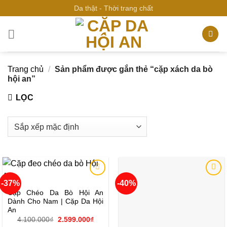
Bỏ
Da thật - Thời trang chất
qua
nội
dung
Trang chủ
/
Sản phẩm được gắn thẻ “cặp xách da bò
hội an”
LỌC
-37%
-40%
Add to
Add to
wishlist
wishlist
Cặp Chéo Da Bò Hội An
Dành Cho Nam | Cặp Da Hội
An
Giá
Giá
4.100.000
₫
2.599.000
₫
gốc
hiện