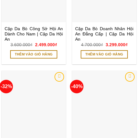
Cặp Da Bò Công Sở Hội An
Cặp Da Bò Doanh Nhân Hội
Dành Cho Nam | Cặp Da Hội
An Đẳng Cấp | Cặp Da Hội
An
An
Giá
Giá
Giá
Giá
3.600.000
₫
2.499.000
₫
4.700.000
₫
3.299.000
₫
gốc
hiện
gốc
hiện
là:
tại
là:
tại
THÊM VÀO GIỎ HÀNG
THÊM VÀO GIỎ HÀNG
3.600.000₫.
là:
4.700.000₫.
là:
2.499.000₫.
3.299
-32%
-40%
Add to
Add to
wishlist
wishlist