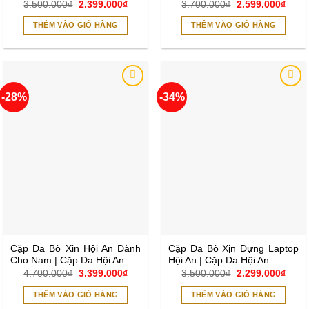
Giá
Giá
Giá
Giá
3.500.000
₫
2.399.000
₫
3.700.000
₫
2.599.000
₫
gốc
hiện
gốc
hiện
là:
tại
là:
tại
THÊM VÀO GIỎ HÀNG
THÊM VÀO GIỎ HÀNG
3.500.000₫.
là:
3.700.000₫.
là:
2.399.000₫.
2.599
-28%
-34%
Add to
Add to
wishlist
wishlist
Cặp Da Bò Xin Hội An Dành
Cặp Da Bò Xịn Đựng Laptop
Cho Nam | Cặp Da Hội An
Hội An | Cặp Da Hội An
Giá
Giá
Giá
Giá
4.700.000
₫
3.399.000
₫
3.500.000
₫
2.299.000
₫
gốc
hiện
gốc
hiện
là:
tại
là:
tại
THÊM VÀO GIỎ HÀNG
THÊM VÀO GIỎ HÀNG
4.700.000₫.
là:
3.500.000₫.
là:
3.399.000₫.
2.299