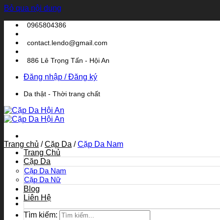
Bỏ qua nội dung
0965804386
contact.lendo@gmail.com
886 Lê Trọng Tấn - Hội An
Đăng nhập / Đăng ký
Da thật - Thời trang chất
Trang chủ
/
Cặp Da
/
Cặp Da Nam
Trang Chủ
Cặp Da
Cặp Da Nam
Cặp Da Nữ
Blog
Liên Hệ
Tìm kiếm: